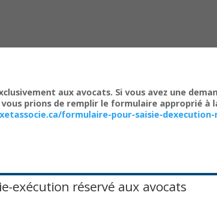
xclusivement aux avocats. Si vous avez une dema
s vous prions de remplir le formulaire approprié à l
lxetassocie.ca/formulaire-pour-saisie-dexecution-
ie-exécution réservé aux avocats