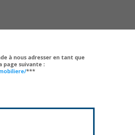
nde à nous adresser en tant que
a page suivante :
mobiliere/
***