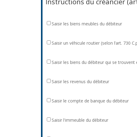
Instructions du créancier (ar
Saisir
Saisir les biens meubles du débiteur
les
biens
Saisir
Saisir un véhicule routier (selon l’art. 730 C
meubles
un
du
véhicule
débiteur
Saisir
Saisir les biens du débiteur qui se trouvent
routier
les
(selon
biens
l’art.
Saisir
Saisir les revenus du débiteur
du
730
les
débiteur
C.p.c.)
revenus
qui
(SAAQ)
Saisir
Saisir le compte de banque du débiteur
du
se
le
débiteur
trouvent
compte
en
Saisir
Saisir l'immeuble du débiteur
de
la
l'immeuble
banque
possession
du
du