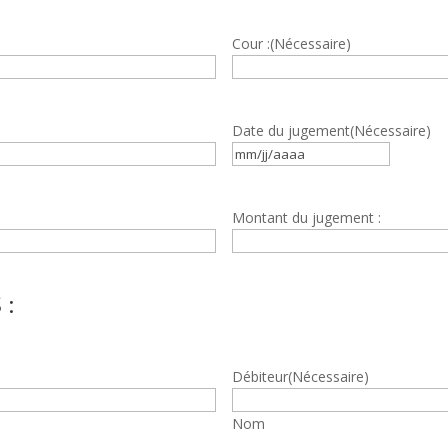
Cour :
(Nécessaire)
Date du jugement
(Nécessaire)
MM
slash
JJ
Montant du jugement :
slash
AAAA
 :
Débiteur
(Nécessaire)
Nom