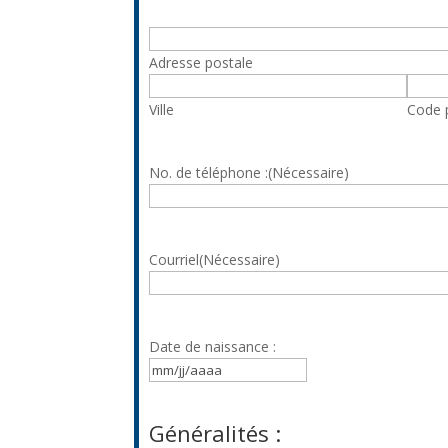
Adresse
(Nécessaire)
Adresse postale
Ville
Code 
No. de téléphone :
(Nécessaire)
Courriel
(Nécessaire)
Date de naissance :
MM
slash
JJ
Généralités :