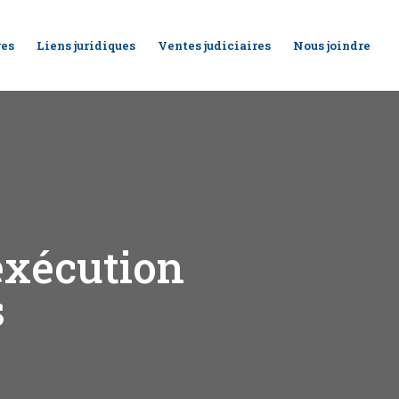
res
Liens juridiques
Ventes judiciaires
Nous joindre
exécution
s