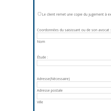
slash
AAAA
Le
Le client remet une copie du jugement à e
client
remet
Coordonnées du saisissant ou de son avocat 
une
copie
Nom
du
jugement
à
Étude :
exécuter
Adresse
(Nécessaire)
Adresse postale
Ville