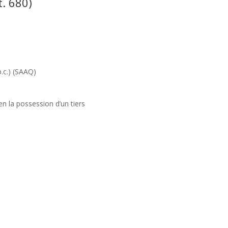
t. 680)
.p.c.) (SAAQ)
 en la possession d’un tiers