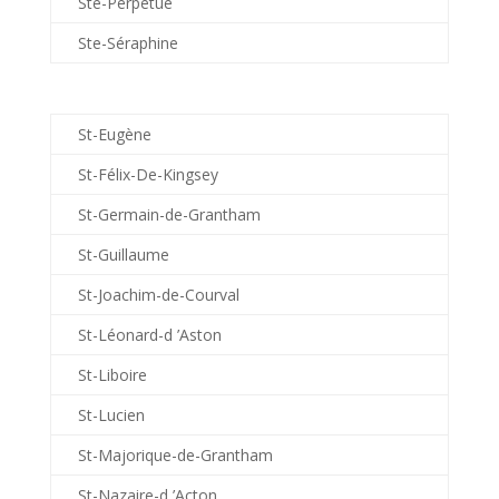
Ste-Perpétue
Ste-Séraphine
St-Eugène
St-Félix-De-Kingsey
St-Germain-de-Grantham
St-Guillaume
St-Joachim-de-Courval
St-Léonard-d ’Aston
St-Liboire
St-Lucien
St-Majorique-de-Grantham
St-Nazaire-d ’Acton