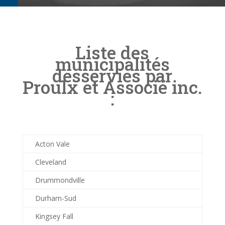
Liste des
municipalités
desservies par
Proulx et Associé inc.
:
Acton Vale
Cleveland
Drummondville
Durham-Sud
Kingsey Fall