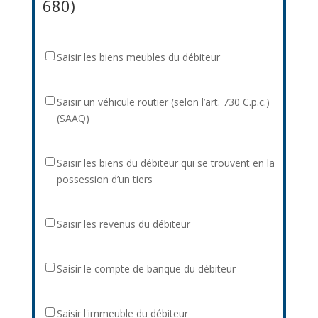
680)
Saisir
Saisir les biens meubles du débiteur
les
biens
Saisir
Saisir un véhicule routier (selon l’art. 730 C.p.c.)
meubles
un
(SAAQ)
du
véhicule
débiteur
routier
Saisir
Saisir les biens du débiteur qui se trouvent en la
(selon
les
possession d’un tiers
l’art.
biens
730
du
C.p.c.)
Saisir
Saisir les revenus du débiteur
débiteur
(SAAQ)
les
qui
revenus
se
Saisir
Saisir le compte de banque du débiteur
du
trouvent
le
débiteur
en
compte
la
Saisir
Saisir l'immeuble du débiteur
de