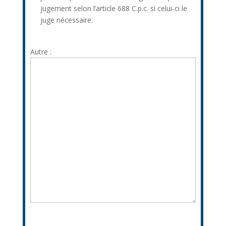
saisissant
jugement selon l’article 688 C.p.c. si celui-ci le
moyen
autorise
juge nécessaire.
d’un
l’huissier
paiement
de
échelonné
Autre :
justice
s’il
à
y
procéder
a
à
lieu.
un
interrogatoire
après
jugement
selon
l’article
688
C.p.c.
si
celui-
ci