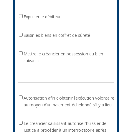
possession
l'immeuble
banque
d’un
du
du
Expulser
tiers
Expulser le débiteur
débiteur
débiteur
le
débiteur
Saisir
Saisir les biens en coffret de sûreté
les
biens
Mettre
Mettre le créancier en possession du bien
en
le
suivant :
coffret
créancier
de
en
sûreté
possession
du
bien
Autorisation
Autorisation afin d’obtenir l’exécution volontaire
suivant
afin
au moyen d’un paiement échelonné s’il y a lieu.
:
d’obtenir
l’exécution
Le
Le créancier saisissant autorise l’huissier de
volontaire
créancier
justice à procéder à un interrogatoire après
au