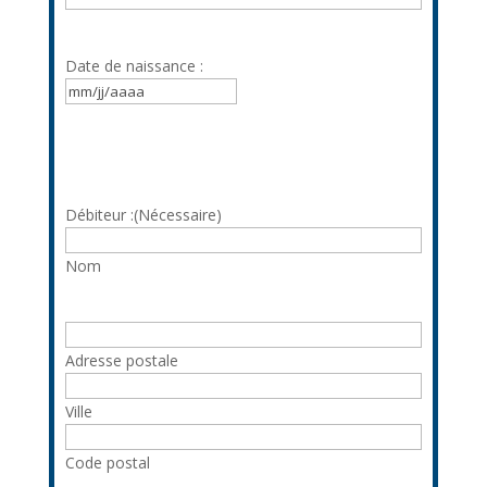
Date de naissance :
MM
slash
JJ
slash
AAAA
Débiteur :
(Nécessaire)
Nom
Adresse
(Nécessaire)
Adresse postale
Ville
Code postal