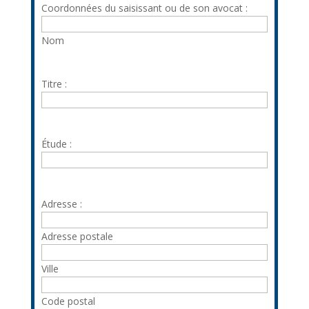
Coordonnées du saisissant ou de son avocat :
copie
du
Nom
jugement
à
exécuter
Titre :
Étude :
Adresse :
Adresse postale
Ville
Code postal