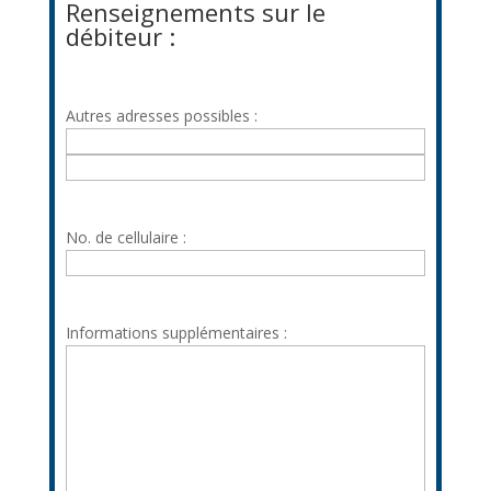
le
Renseignements sur le
juge
débiteur :
nécessaire.
Autres adresses possibles :
Adresse
postale
Adresse
ligne
No. de cellulaire :
2
Informations supplémentaires :