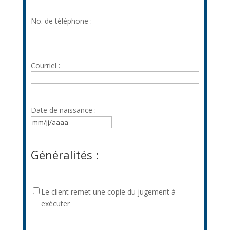
No. de téléphone :
Courriel :
Date de naissance :
MM
slash
JJ
Généralités :
slash
AAAA
Le
Le client remet une copie du jugement à
client
exécuter
remet
une