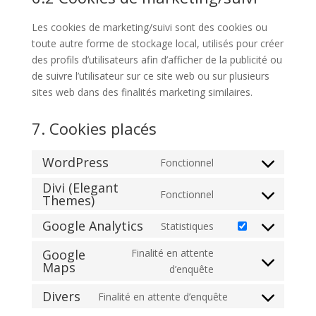
Les cookies de marketing/suivi sont des cookies ou
toute autre forme de stockage local, utilisés pour créer
des profils d’utilisateurs afin d’afficher de la publicité ou
de suivre l’utilisateur sur ce site web ou sur plusieurs
sites web dans des finalités marketing similaires.
7. Cookies placés
WordPress
Fonctionnel
Consent
Divi (Elegant
to
Fonctionnel
Themes)
Consent
service
to
wordpress
Google Analytics
Statistiques
Consent
service
to
divi-
Google
Finalité en attente
Maps
service
(elegant-
Consent
d’enquête
google-
themes)
to
Divers
Finalité en attente d’enquête
analytics
service
Consent