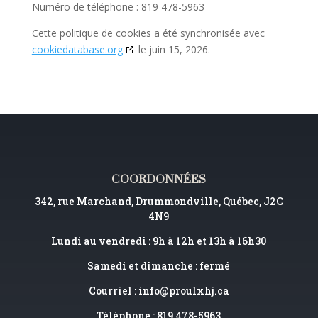
Numéro de téléphone : 819 478-5963
Cette politique de cookies a été synchronisée avec
cookiedatabase.org
le juin 15, 2026.
COORDONNÉES
342, rue Marchand, Drummondville, Québec, J2C
4N9
Lundi au vendredi : 9h à 12h et 13h à 16h30
Samedi et dimanche : fermé
Courriel :
info@proulxhj.ca
Téléphone : 819 478-5963