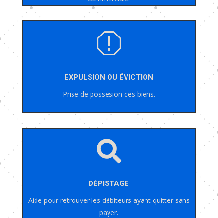
q
EXPULSION OU ÉVICTION
Prise de possesion des biens.

DÉPISTAGE
Aide pour retrouver les débiteurs ayant quitter sans
payer.