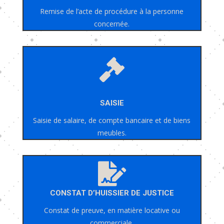
Remise de l’acte de procédure à la personne
concernée.

SAISIE
Saisie de salaire, de compte bancaire et de biens
meubles.

CONSTAT D’HUISSIER DE JUSTICE
Constat de preuve, en matière locative ou
commerciale.